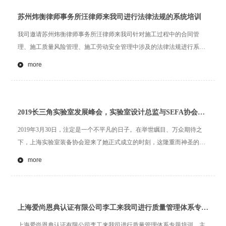
苏州炜衡律师事务所汪律师来我司进行法律法规的系统培训
我司邀请苏州炜衡律师事务所汪律师来我司针对施工过程中的合同管
理、施工质量风险管理、施工劳动安全管理中涉及的法律法规进行系统
的培训，针对我司人员提出的施工中的疑问逐一解答。通过此次培训使
more
得我司员工增强了建筑类法律法规意识，规范我司施工行为，维护公司
及业主利益。
2019长三角实验室发展峰会，实验室设计总监与SEFA协会全
球总裁David J. Sutton合影
2019年3月30日，注定是一个不平凡的日子。在举世瞩目、万众期待之
下，上海实验室装备协会迎来了她正式成立的时刻，这隆重而神圣的诞
辰暨2019长三角实验室发展峰会，更是以“开放·合作·创新·共赢”为主
more
题，在“东方之巅”中国上海盛大启航。
上海爱尚恩典认证有限公司李工来我司进行质量管理体系专题
培训
上海爱尚恩典认证有限公司李工来我司进行质量管理体系专题培训，主