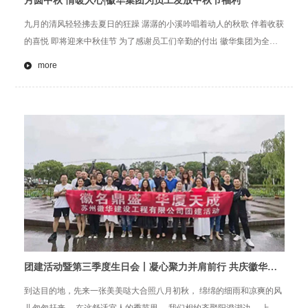
月圆中秋 情暖人心|徽华集团为员工发放中秋节福利
九月的清风轻轻拂去夏日的狂躁 潺潺的小溪吟唱着动人的秋歌 伴着收获
的喜悦 即将迎来中秋佳节 为了感谢员工们辛勤的付出 徽华集团为全体
员工发放中秋节慰问礼品 送上公司的关怀与节日的祝福
more
团建活动暨第三季度生日会丨凝心聚力并肩前行 共庆徽华再
创佳绩
到达目的地，先来一张美美哒大合照八月初秋， 绵绵的细雨和凉爽的风