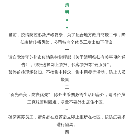
清
明
●
●
当前，疫情防控形势严峻复杂，为了配合地方政府防疫工作，降
低疫情传播风险，公司特向全体员工发出如下倡议:
一
请自觉遵守苏州市疫情防控指挥部《关于清明祭扫有关事项的通
告》，积极选择网上祭扫、代客祭扫等“云服务”，
暂停前往现场祭扫。不搞集中悼念、集中用餐等活动，防止人员
聚集。
二
“春光虽美，防疫优先”，除外出采购必需生活用品外，请各位员
工克服暂时困难，尽量不要外出居住小区。
三
确需离苏员工，请务必在返苏后立即上报所在社区，按防疫要求
进行隔离。
四