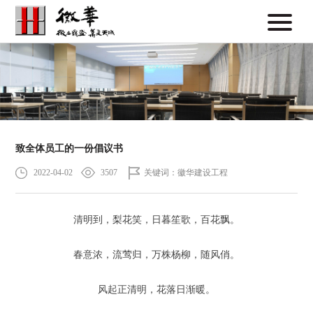
致全体员工的一份倡议书
2022-04-02
3507
关键词：徽华建设工程
清明到，梨花笑，日暮笙歌，百花飘。
春意浓，流莺归，万株杨柳，随风俏。
风起正清明，花落日渐暖。